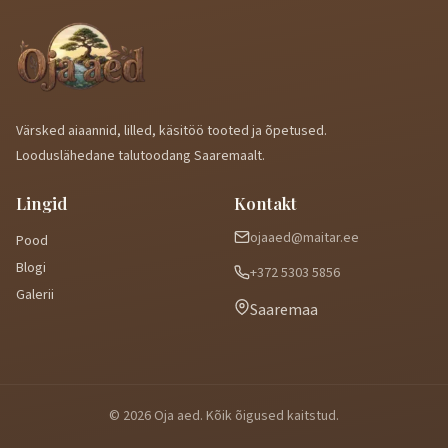
Värsked aiaannid, lilled, käsitöö tooted ja õpetused.
Looduslähedane talutoodang Saaremaalt.
Lingid
Kontakt
ojaaed@maitar.ee
Pood
Blogi
+372 5303 5856
Galerii
Saaremaa
© 2026 Oja aed. Kõik õigused kaitstud.